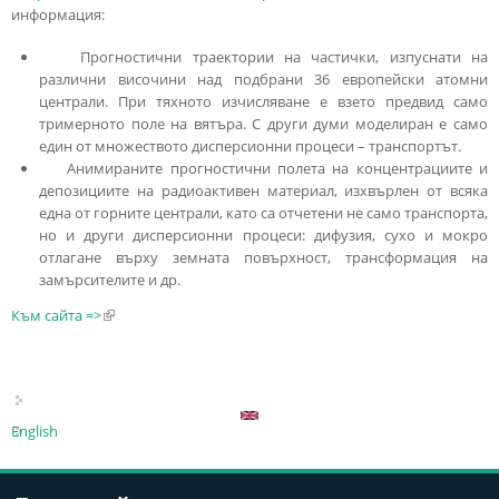
информация:
Прогностични траектории на частички, изпуснати на
различни височини над подбрани 36 европейски атомни
централи. При тяхното изчисляване е взето предвид само
тримерното поле на вятъра. С други думи моделиран е само
един от множеството дисперсионни процеси – транспортът.
Анимираните прогностични полета на концентрациите и
депозициите на радиоактивен материал, изхвърлен от всяка
една от горните централи, като са отчетени не само транспорта,
но и други дисперсионни процеси: дифузия, сухо и мокро
отлагане върху земната повърхност, трансформация на
замърсителите и др.
Към сайта =>
(link is external)
English