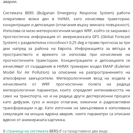
аварии.
Системата BERS (Bulgarian Emergency Response System) работи
оперативно всеки ден в НИМХ, като изчислява траектории,
концентрации и депозиции (отлагания върху земната повърхност).
Използва се мезо-метеорологичния модел WRF, който се захранва с
прогностична информация от американската GFS (Global Forecast
System) с разделителна способност 0.25 deg и прави прогноза за три
дни напред за района на Европа. Информацията за вятъра в
пространството и времето се използва при изчисление на
прогностичните траектории. Концентрациите и депозициите се
изчисляват от създадения в НИМХ тримерен модел EMAP (Eulerian
Model for Air Pollution) за описание на разпространението на
атмосферни замърсители. Метеорологичния вход на модела е
изчислените от WRF прогностични полета на редица
метеорологични параметри, които определят интензивността не
само на транспорта, но и на редица други дисперсионни процеси
като дифузия, сухо и мокро отлагане, химични и радиоактивни
трансформации и др. Като източник на замърсяване е използвана
симулация на мощна ядрена авария, чиито параметри са описани
вдясно от анимираната картинка.
В
страница на системата
BERS
(link is external)
са представени два вида