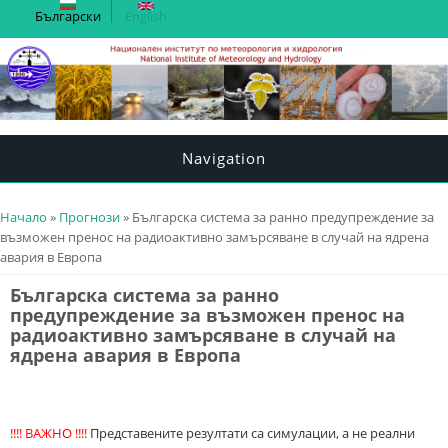
Български
English
Navigation
You are here
Начало
»
Прогнози
» Българска система за ранно предупреждение за
възможен пренос на радиоактивно замърсяване в случай на ядрена
авария в Европа
Българска система за ранно
предупреждение за възможен пренос на
радиоактивно замърсяване в случай на
ядрена авария в Европа
!!!! ВАЖНО !!!!
Представените резултати са симулации, а не реални