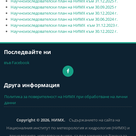
Научноизследователски план на НИМХ към 31.12.2025 г.
Научноизследователски план на НИМХ към 30.09.2025 г
Научноизследователски план на НИМХ към 30.12.2024 г.
Научноизследователски план на НИМХ към 30.06.2024 г.
Научноизследователски план на НИМХ към 31.12.2023 г.
Научноизследователски план на НИМХ към 30.12.2022 г.
Последвайте ни
във Facebook
Друга информация
Политика за поверителност на НИМХ при обработване на лични
данни
Copyright © 2026, НИМХ.
Съдържанието на сайта на
Националния институт по метеорология и хидрология (НИМХ) и
технологиите, използвани в него, са под закрила на Закона за