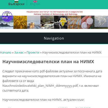
Български
English
Navigation
You are here
Начало
»
За нас
»
Проекти
» Научноизследователски план на НИМХ
Научноизследователски план на НИМХ
Следват прикачени като pdf-файлове актуални за посочената дата
варианти на научноизследователския план на НИМХ. Имената на
файловете са от вида
Nauchnoizsledovatelski_plan_NIMH_ddmmyyyy.pdf, т.е. включват
съответната дата.
Научноизследователски план на НИМХ, актуален към: