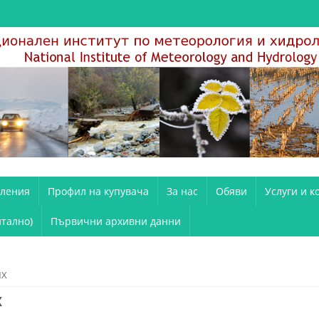
вления
Профил на купувача
За нас
Обяви
Услуги и к
тално)
Първични архивни данни
МХ
Х