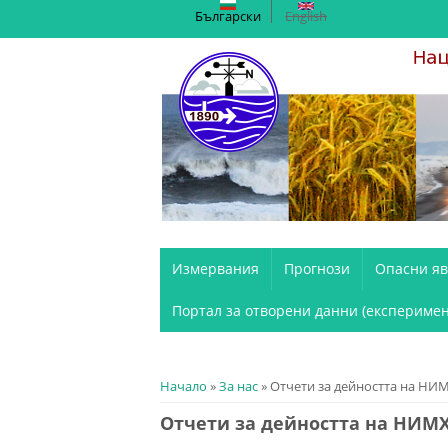
Български
English
Измервания
Прогнози
Опасни я
Портал за отворени данни (експеримен
You are here
Начало
»
За нас
» Отчети за дейността на НИ
Отчети за дейността на НИМ