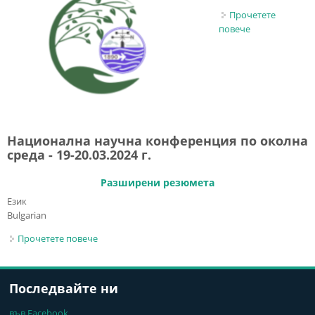
Прочетете
повече
about
Национална
научна
конференция
по околна
среда
Национална научна конференция по околна
среда - 19-20.03.2024 г.
Разширени резюмета
Език
Bulgarian
Прочетете повече
about Национална научна конференция по
околна среда - 19-20.03.2024 г.
Последвайте ни
във Facebook