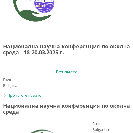
научна
конференци
по
метеорологи
хидрология 
околна сред
на НИМХ 24 -
Национална научна конференция по околна
26 март 2026 
среда - 18-20.03.2025 г.
Резюмета
Език
Bulgarian
Прочетете повече
about Национална научна конференция по
околна среда - 18-20.03.2025 г.
Национална научна конференция по околна
среда
Език
Bulgarian