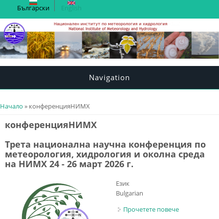
Български
English
Navigation
You are here
Начало
» конференцияНИМХ
конференцияНИМХ
Трета национална научна конференция по
метеорология, хидрология и околна среда
на НИМХ 24 - 26 март 2026 г.
Език
Bulgarian
Прочетете повече
about Трета
национална