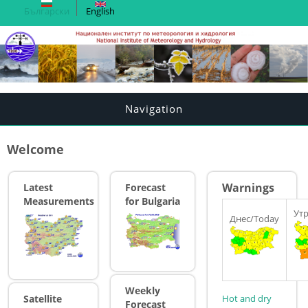
Български
English
Navigation
Welcome
Warnings
Latest
Forecast
Measurements
for Bulgaria
Ут
Днес/Today
Weekly
Satellite
Hot and dry
Forecast