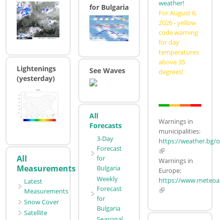
weather!
for Bulgaria
For August 6,
2026 - yellow
code warning
for day
temperatures
above 35
Lightenings
See Waves
degrees!
(yesterday)
All
Warnings in
Forecasts
municipalities:
3-Day
https://weather.bg/o
Forecast
(link is external)
All
for
Warnings in
Measurements
Bulgaria
Europe:
Weekly
https://www.meteoa
Latest
Forecast
(link is external)
Measurements
for
Snow Cover
Bulgaria
Satellite
Seasonal