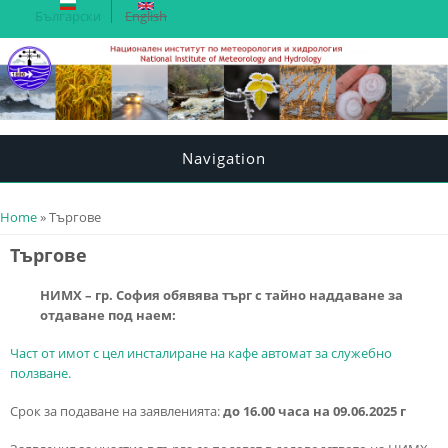
Български
English
Navigation
You are here
Home
» Търгове
Търгове
НИМХ – гр. София обявява търг с тайно наддаване за
отдаване под наем:
Част от имот с цел инсталиране на кафе автомат за служебно
ползване.
Срок за подаване на заявленията:
до 16.00 часа на 09.06.2025 г