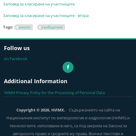
Заповед за класиране на участниците
Заповед за класиране на участниците
- втора
Tags:
имоти
съобщения
Follow us
on Facebook
Additional Information
NIMH Privacy Policy for the Processing of Personal Data
Copyright © 2026, НИМХ.
Съдържанието на сайта на
Националния институт по метеорология и хидрология (НИМХ) и
технологиите, използвани в него, са под закрила на Закона за
авторското право и сродните му права. Всички текстови и