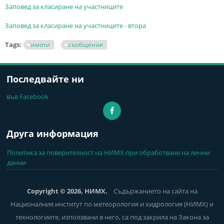
Заповед за класиране на участниците
Заповед за класиране на участниците
- втора
Tags:
имоти
съобщения
Последвайте ни
във Facebook
Друга информация
Политика за поверителност на НИМХ при обработване на лични
данни
Copyright © 2026, НИМХ.
Съдържанието на сайта на
Националния институт по метеорология и хидрология (НИМХ) и
технологиите, използвани в него, са под закрила на Закона за