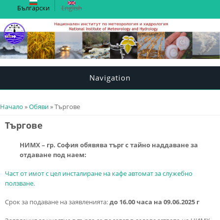
Български
English
Navigation
You are here
Начало
»
Обяви
» Търгове
Търгове
НИМХ – гр. София обявява търг с тайно наддаване за
отдаване под наем:
Част от имот с цел инсталиране на кафе автомат за служебно
ползване.
Срок за подаване на заявленията:
до 16.00 часа на 09.06.2025 г