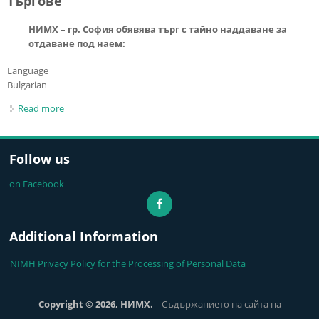
Търгове
НИМХ – гр. София обявява търг с тайно наддаване за
отдаване под наем:
Language
Bulgarian
Read more
about Търгове
Follow us
on Facebook
Additional Information
NIMH Privacy Policy for the Processing of Personal Data
Copyright © 2026, НИМХ.
Съдържанието на сайта на