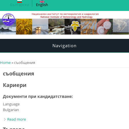
Български
English
Navigation
You are here
Home
» съобщения
съобщения
Кариери
Документи при кандидатстване:
Language
Bulgarian
Read more
about Кариери