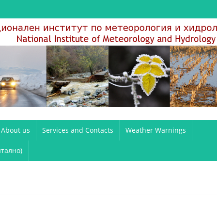
About us
Services and Contacts
Weather Warnings
тално)