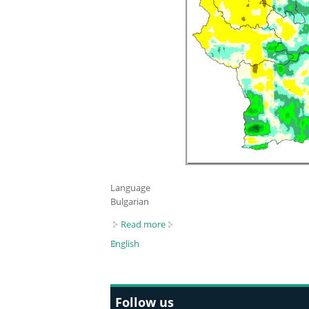
Language
Bulgarian
Read more
about Изминалият сезон - карти 
English
Follow us