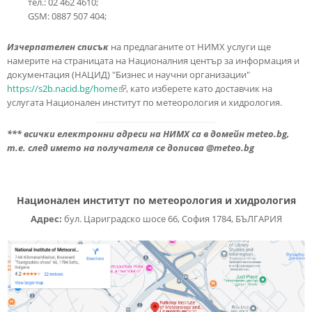
тел.: 02 462 4610;
GSM: 0887 507 404;
Изчерпателен списък
на предлаганите от НИМХ услуги ще
намерите на страницата на Националния център за информация и
документация (НАЦИД) "Бизнес и научни организации"
https://s2b.nacid.bg/home
(link is external)
, като изберете като доставчик на
услугата Национален институт по метеорология и хидрология.
***
всички електронни адреси на НИМХ са в домейн
meteo.bg,
т.е. след името на получателя се дописва @meteo.bg
Национален институт по метеорология и хидрология
Адрес:
бул. Цариградско шосе 66, София 1784, БЪЛГАРИЯ