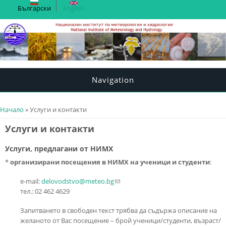
Български
English
Navigation
You are here
Начало
» Услуги и контакти
Услуги и контакти
Услуги, предлагани от НИМХ
*
организирани посещения в НИМХ на ученици и студенти
:
e-mail:
delovodstvo@meteo.bg
(link sends e-mail)
тел.: 02 462 4629
Запитването в свободен текст трябва да съдържа описание на
желаното от Вас посещение – брой ученици/студенти, възраст/