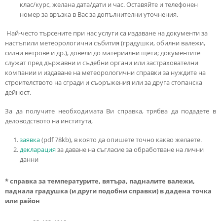
клас/курс, желана дата/дати и час. Оставяйте и телефонен
номер за връзка в Вас за допълнителни уточнения.
Най-често търсените при нас услуги са издаване на документи за
настъпили метеорологични събития (градушки, обилни валежи,
силни ветрове и др.), довели до материални щети; документите
служат пред държавни и съдебни органи или застрахователни
компании и издаване на метеорологични справки за нуждите на
строителството на сгради и съоръжения или за друга стопанска
дейност.
За да получите необходимата Ви справка, трябва да подадете в
деловодството на института,
заявка
(pdf 78kb), в която да опишете точно какво желаете.
декларация
за даване на съгласие за обработване на лични
данни
* справка за температурите, вятъра, падналите валежи,
паднала градушка (и други подобни справки) в дадена точка
или район