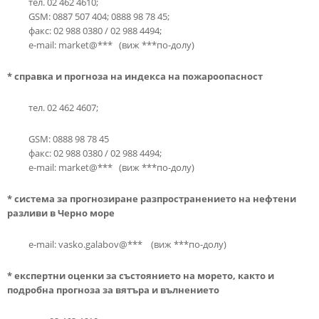
тел. 02 462 4610;
GSM: 0887 507 404; 0888 98 78 45;
факс: 02 988 0380 / 02 988 4494;
e-mail: market@*** (виж ***по-долу)
* справка и прогноза на индекса на пожароопасност
тел. 02 462 4607;
GSM: 0888 98 78 45
факс: 02 988 0380 / 02 988 4494;
e-mail: market@*** (виж ***по-долу)
* система за прогнозиране разпространението на нефтени
разливи в Черно море
e-mail: vasko.galabov@*** (виж ***по-долу)
* експертни оценки за състоянието на морето, както и
подробна прогноза за вятъра и вълнението