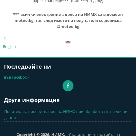
адрес: market@*** (виж ***по-долу)
***
всички електронни адреси на НИМХ са в домейн
meteo.bg, т.е. след името на получателя се дописва
@meteo.bg
English
Последвайте ни
във Facebook
Друга информация
Политика за поверителност на НИМХ при обработване на лични
данни
Copyright © 2026, НИМХ.
Съдържанието на сайта на