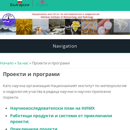
Български
English
Navigation
You are here
Начало
»
За нас
» Проекти и програми
Проекти и програми
Като научна организация Националният институт по метеорология
и хидрология участва в редица научни и научно-приложни
поректи.
Научноизследователски план на НИМХ
Работещи продукти и системи от приключили
проекти;
Приключили проекти