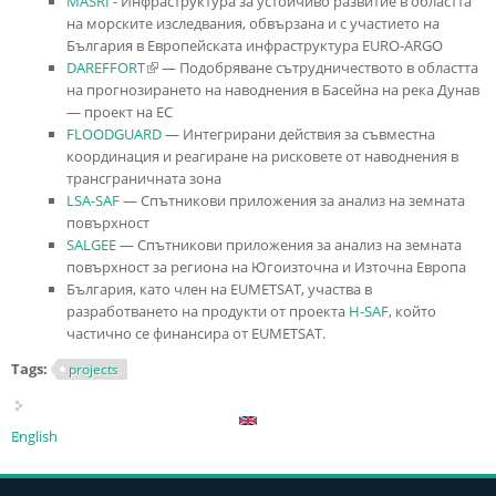
MASRI
- Инфраструктура за устойчиво развитие в областта
на морските изследвания, обвързана и с участието на
България в Европейската инфраструктура EURO-ARGO
DAREFFORT
(link is external)
— Подобряване сътрудничеството в областта
на прогнозирането на наводнения в Басейна на река Дунав
— проект на ЕС
FLOODGUARD
— Интегрирани действия за съвместна
координация и реагиране на рисковете от наводнения в
трансграничната зона
LSA-SAF
— Спътникови приложения за анализ на земната
повърхност
SALGEE
— Спътникови приложения за анализ на земната
повърхност за региона на Югоизточна и Източна Европа
България, като член на EUMETSAT, участва в
разработването на продукти от проекта
H-SAF
, който
частично се финансира от EUMETSAT.
Tags:
projects
English