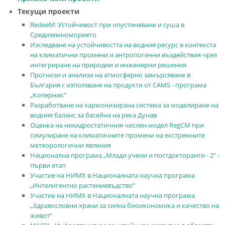
Текущи проекти
RedeeM: Устойчивост при опустиняване и суша в
Средиземноморието
Изследване на устойчивостта на водния ресурс в контекста
на климатични промени и антропогенни въздействия чрез
интегриране на природни и инженерни решения
Прогнози и анализи на атмосферно замърсяване в
България с използване на продукти от CAMS - програма
„Коперник“
Разработване на хармонизирана система за моделиране на
водния баланс за басейна на река Дунав
Оценка на нехидростатичния числен модел RegCM при
симулиране на климатичните промени на екстремните
метеорологични явления
Национална програма „Млади учени и постдокторанти - 2“ -
първи етап
Участие на НИМХ в Националната научна програма
„Интелигентно растениевъдство“
Участие на НИМХ в Националната научна програма
„Здравословни храни за силна биоикономика и качество на
живот“