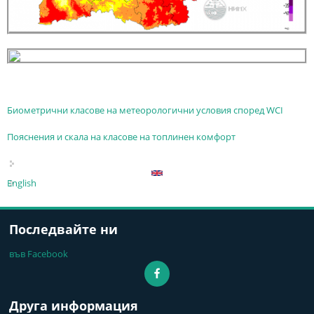
Биометрични класове на метеорологични условия според WCI
Пояснения и скала на класове на топлинен комфорт
English
Последвайте ни
във Facebook
Друга информация