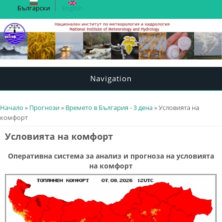
Български
English
Navigation
You are here
Начало
»
Прогнози
»
Времето в България - 3 дена
» Условията на
комфорт
Условията на комфорт
Оперативна система за анализ и прогноза на условията
на комфорт