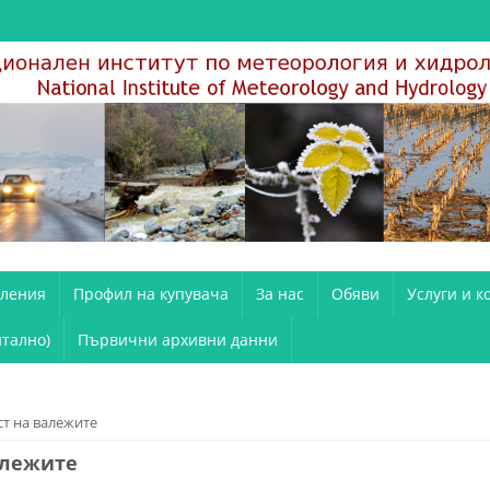
вления
Профил на купувача
За нас
Обяви
Услуги и к
тално)
Първични архивни данни
т на валежите
алежите