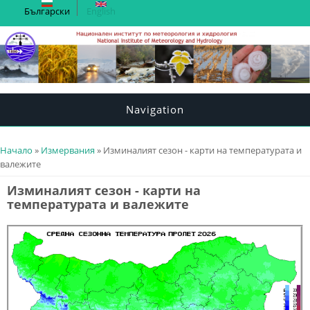
Български
English
Navigation
You are here
Начало
»
Измервания
» Изминалият сезон - карти на температурата и
валежите
Изминалият сезон - карти на
температурата и валежите