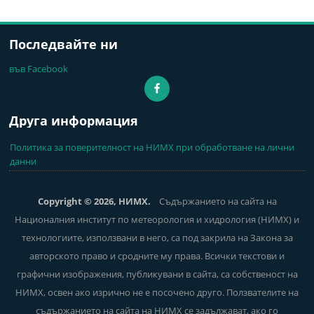
Последвайте ни
във Facebook
Друга информация
Политика за поверителност на НИМХ при обработване на лични
данни
Copyright © 2026, НИМХ.
Съдържанието на сайта на
Националния институт по метеорология и хидрология (НИМХ) и
технологиите, използвани в него, са под закрила на Закона за
авторското право и сродните му права. Всички текстови и
графични изображения, публикувани в сайта, са собственост на
НИМХ, освен ако изрично не е посочено друго. Ползвателите на
съдържанието на сайта на НИМХ се задължават, ако го