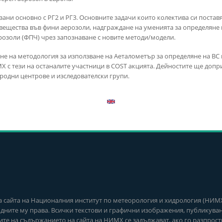
ани основно с РГ2 и РГ3. Основните задачи които колектива си поставя
вещества във фини аерозоли, надграждане на уменията за определяне
озоли (ФПЧ) чрез запознаване с новите методи/модели.
не на методология за използване на Аеталометър за определяне на ВС 
 с тези на останалите участници в COST акцията. Дейностите ще доп
родни центрове и изследователски групи.
айта на Националния институт по метеорология и хидрология (НИМХ) 
одните му права. Всички текстови и графични изображения, публикувани
ите на съдържанието на сайта на НИМХ се задължават, ако го разпростр