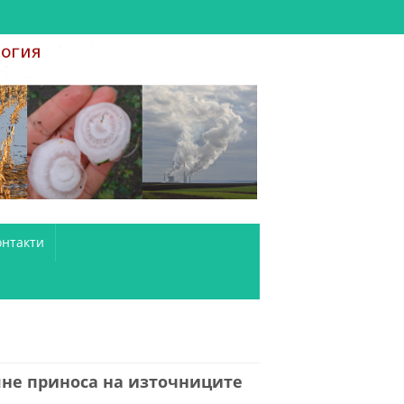
онтакти
яне приноса на източниците