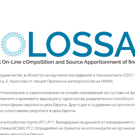
xternal)
рудничество в областта на научните изследвания и технологиите COST.
доц. Е. Христова от секция Приложна метеорология на НИМХ.
оптимизиране и хармонизиране на онлайн измервания на състава на ф
вените и времевите вариации (с едночасова разделителна способност и
атмосферен аерозол в цяла Европа. Друга цел е създаване на протокол
и съпоставими резултати в цяла Европа.
и в 4 работни групи (РГ): РГ1: Валидиране на данните от измерванията
стема (ACSM); РГ2: Определяне на приноса на източниците на органиче
ерен аерозол в Европа.