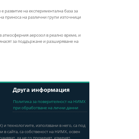
 е развитие на експериментална база за
 на приноса на различни групи източници
в атмосферния аерозол в реално време, и
ринасят за поддържане и разширяване на
Друга информация
Политика за поверителност на НИМХ
при обработване на лични данни
и технологиите, използвани в него, са под
 в сайта, са собственост на НИМХ, освен
аняват, да не го променят, изменят,