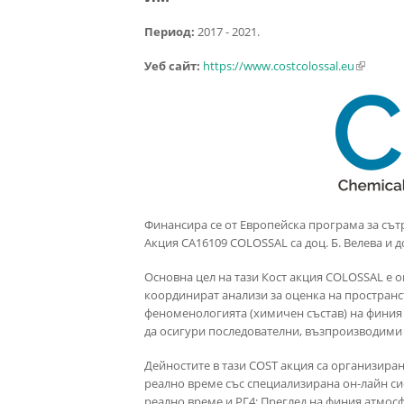
Период:
2017 - 2021.
Уеб сайт:
https://www.costcolossal.eu
(link is e
Финансира се от Европейска програма за сът
Акция CA16109 COLOSSAL са доц. Б. Велева и 
Основна цел на тази Кост акция COLOSSAL е 
координират анализи за оценка на пространст
феноменологията (химичен състав) на финия 
да осигури последователни, възпроизводими 
Дейностите в тази COST акция са организиран
реално време със специализирана он-лайн си
реално време и РГ4: Преглед на финия атмосф