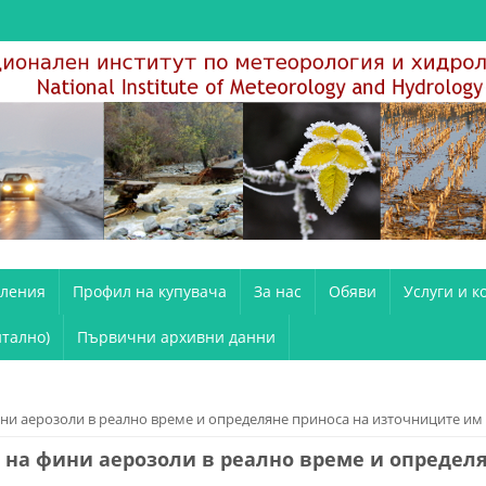
вления
Профил на купувача
За нас
Обяви
Услуги и к
тално)
Първични архивни данни
ни аерозоли в реално време и определяне приноса на източниците им
 на фини аерозоли в реално време и определ