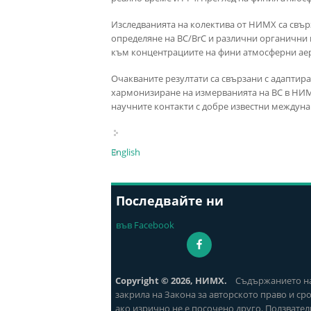
Изследванията на колектива от НИМХ са свърз
определяне на ВС/BrC и различни органични 
към концентрациите на фини атмосферни аер
Очакваните резултати са свързани с адаптира
хармонизиране на измерванията на ВС в НИМХ
научните контакти с добре известни междуна
English
Последвайте ни
във Facebook
Copyright © 2026, НИМХ.
Съдържанието на с
закрила на Закона за авторското право и ср
ако изрично не е посочено друго. Ползвател