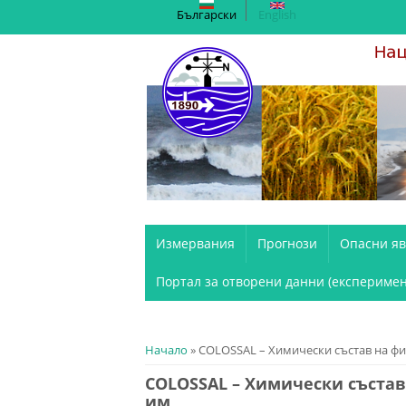
Български
English
Измервания
Прогнози
Опасни я
Портал за отворени данни (експеримен
You are here
Начало
» COLOSSAL – Химически състав на фи
COLOSSAL – Химически състав
им