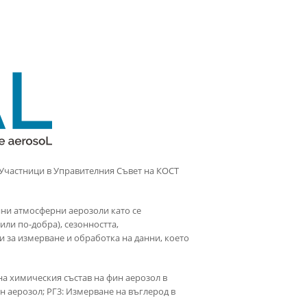
 Участници в Управителния Съвет на КОСТ
ини атмосферни аерозоли като се
ли по-добра), сезонността,
и за измерване и обработка на данни, което
 на химическия състав на фин аерозол в
н аерозол; РГ3: Измерване на въглерод в