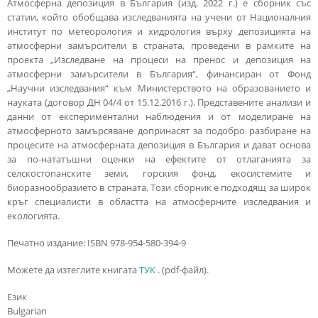
Атмосферна депозиция в България (изд. 2022 г.) е сборник със
статии, който обобщава изследванията на учени от Националния
институт по метеорология и хидрология върху депозицията на
атмосферни замърсители в страната, проведени в рамките на
проекта „Изследване на процеси на пренос и депозиция на
атмосферни замърсители в България“, финансиран от Фонд
„Научни изследвания“ към Министерството на образованието и
науката (договор ДН 04/4 от 15.12.2016 г.). Представените анализи и
данни от експериментални наблюдения и от моделиране на
атмосферното замърсяване допринасят за подобро разбиране на
процесите на атмосферната депозиция в България и дават основа
за по-нататъшни оценки на ефектите от отлаганията за
селскостопанските земи, горския фонд, екосистемите и
биоразнообразието в страната. Този сборник е подходящ за широк
кръг специалисти в областта на атмосферните изследвания и
екологията.
Печатно издание: ISBN 978-954-580-394-9
Можете да изтеглите книгата
ТУК
. (pdf-файл).
Език
Bulgarian