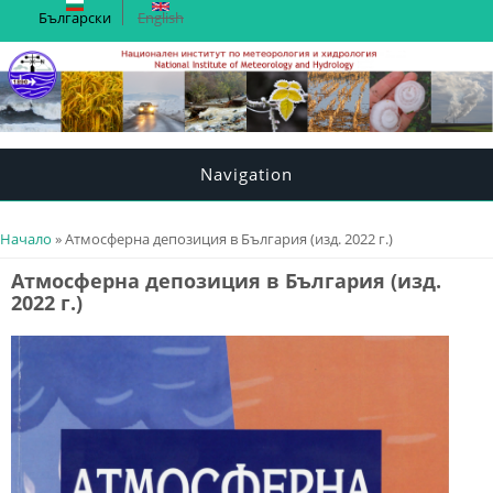
Български
English
Navigation
You are here
Начало
» Атмосферна депозиция в България (изд. 2022 г.)
Атмосферна депозиция в България (изд.
2022 г.)