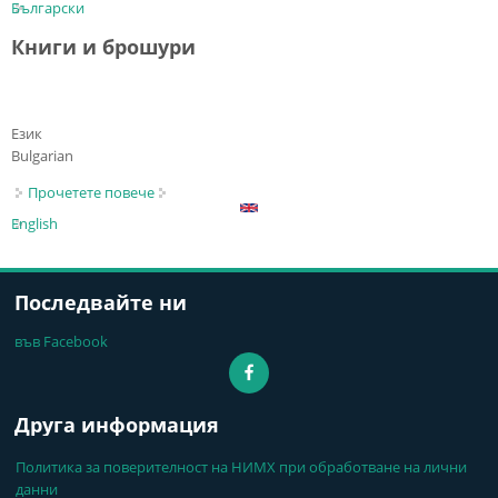
Български
Книги и брошури
Език
Bulgarian
Прочетете повече
about Книги и брошури
English
Последвайте ни
във Facebook
Друга информация
Политика за поверителност на НИМХ при обработване на лични
данни