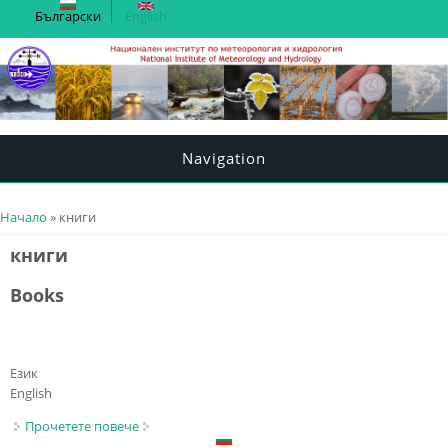
Български
English
Navigation
You are here
Начало
» книги
книги
Books
Език
English
Прочетете повече
about Books