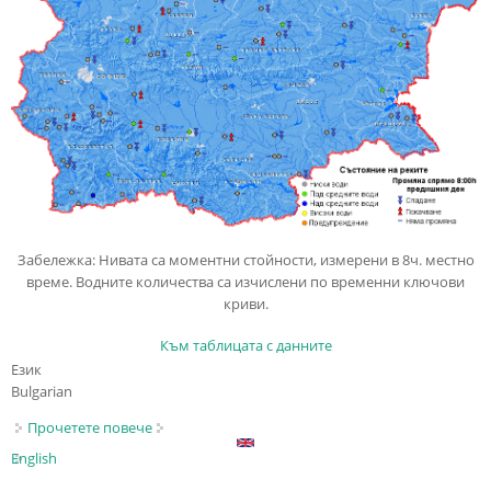
Забележка:
Нивата са моментни стойности, измерени в 8ч. местно
време. Водните количества са изчислени по временни ключови
криви.
Към таблицата с данните
Език
Bulgarian
Прочетете повече
about Състояние на реките
English